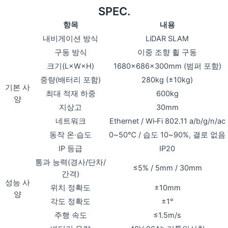
SPEC.
항목
내용
내비게이션 방식
LiDAR SLAM
구동 방식
이중 조향 휠 구동
크기(L×W×H)
1680×686×300mm (범퍼 포함)
중량(배터리 포함)
280kg (±10kg)
기본 사
최대 적재 하중
600kg
양
지상고
30mm
네트워크
Ethernet / Wi‑Fi 802.11 a/b/g/n/ac
동작 온·습도
0~50℃ / 습도 10~90%, 결로 없음
IP 등급
IP20
통과 능력(경사/단차/
≤5% / 5mm / 30mm
간격)
성능 사
위치 정확도
±10mm
양
각도 정확도
±1°
주행 속도
≤1.5m/s