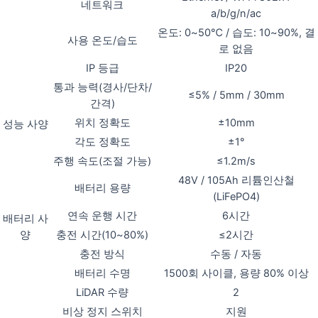
네트워크
a/b/g/n/ac
온도: 0~50℃ / 습도: 10~90%, 결
사용 온도/습도
로 없음
IP 등급
IP20
통과 능력(경사/단차/
≤5% / 5mm / 30mm
간격)
위치 정확도
±10mm
성능 사양
각도 정확도
±1°
주행 속도(조절 가능)
≤1.2m/s
48V / 105Ah 리튬인산철
배터리 용량
(LiFePO4)
연속 운행 시간
6시간
배터리 사
양
충전 시간(10~80%)
≤2시간
충전 방식
수동 / 자동
배터리 수명
1500회 사이클, 용량 80% 이상
LiDAR 수량
2
비상 정지 스위치
지원