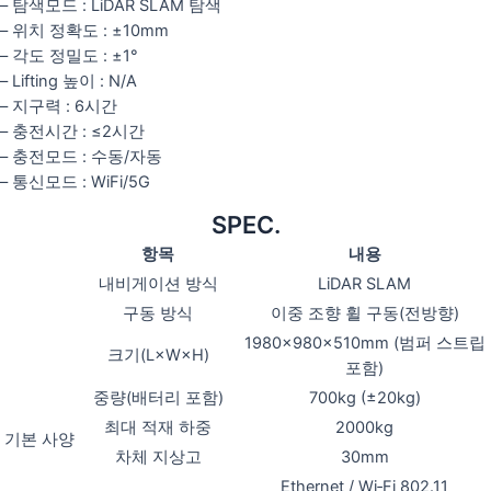
– 탐색모드 : LiDAR SLAM 탐색
– 위치 정확도 : ±10mm
– 각도 정밀도 : ±1°
– Lifting 높이 : N/A
– 지구력 : 6시간
– 충전시간 : ≤2시간
– 충전모드 : 수동/자동
– 통신모드 : WiFi/5G
SPEC.
항목
내용
내비게이션 방식
LiDAR SLAM
구동 방식
이중 조향 휠 구동(전방향)
1980×980×510mm (범퍼 스트립
크기(L×W×H)
포함)
중량(배터리 포함)
700kg (±20kg)
최대 적재 하중
2000kg
기본 사양
차체 지상고
30mm
Ethernet / Wi‑Fi 802.11