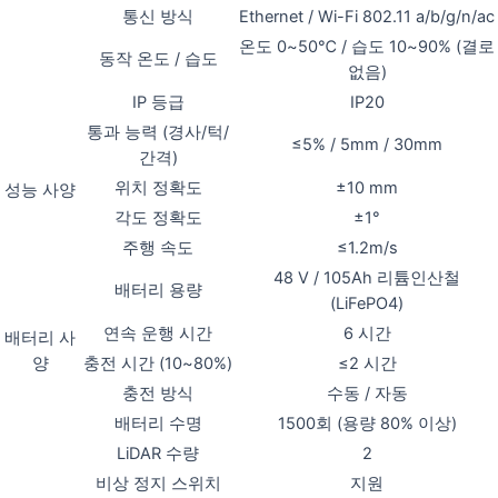
통신 방식
Ethernet / Wi-Fi 802.11 a/b/g/n/ac
온도 0~50℃ / 습도 10~90% (결로
동작 온도 / 습도
없음)
IP 등급
IP20
통과 능력 (경사/턱/
≤5% / 5mm / 30mm
간격)
위치 정확도
±10 mm
성능 사양
각도 정확도
±1°
주행 속도
≤1.2m/s
48 V / 105Ah 리튬인산철
배터리 용량
(LiFePO4)
연속 운행 시간
6 시간
배터리 사
양
충전 시간 (10~80%)
≤2 시간
충전 방식
수동 / 자동
배터리 수명
1500회 (용량 80% 이상)
LiDAR 수량
2
비상 정지 스위치
지원