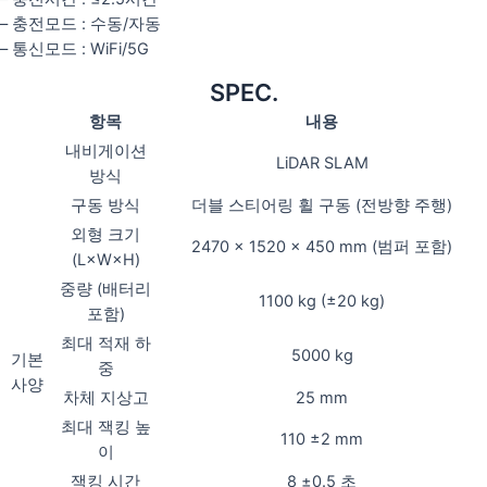
– 충전모드 : 수동/자동
– 통신모드 : WiFi/5G
SPEC.
항목
내용
내비게이션
LiDAR SLAM
방식
구동 방식
더블 스티어링 휠 구동 (전방향 주행)
외형 크기
2470 × 1520 × 450 mm (범퍼 포함)
(L×W×H)
중량 (배터리
1100 kg (±20 kg)
포함)
최대 적재 하
5000 kg
기본
중
사양
차체 지상고
25 mm
최대 잭킹 높
110 ±2 mm
이
잭킹 시간
8 ±0.5 초