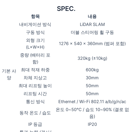
SPEC.
항목
내용
내비게이션 방식
LiDAR SLAM
구동 방식
더블 스티어링 휠 구동
외형 크기
1276 × 540 × 360mm (범퍼 포함)
(L×W×H)
중량 (배터리 포
320kg (±10kg)
함)
최대 적재 하중
600kg
기본 사
양
차체 지상고
30mm
최대 리프팅 높이
50mm
리프팅 시간
50mm
통신 방식
Ethernet / Wi-Fi 802.11 a/b/g/n/ac
온도 0~50℃ / 습도 10~90% (결로 없
동작 온도 / 습도
음)
IP 등급
IP20