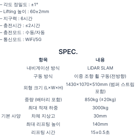
– 각도 정밀도 : ±1°
– Lifting 높이 : 60±2mm
– 지구력 : 6시간
– 충전시간 : ≤2시간
– 충전모드 : 수동/자동
– 통신모드 : WiFi/5G
SPEC.
항목
내용
내비게이션 방식
LiDAR SLAM
구동 방식
이중 조향 휠 구동(전방향)
1430×1070×510mm (범퍼 스트립
외형 크기 (L×W×H)
포함)
중량 (배터리 포함)
850kg (±20kg)
최대 적재 하중
3000kg
기본 사양
차체 지상고
30mm
최대 리프팅 높이
140mm
리프팅 시간
15±0.5초