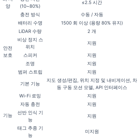
≤2.5 시간
양
(10~80%)
충전 방식
수동 / 자동
배터리 수명
1500 회 이상 (용량 80% 유지)
LiDAR 수량
2 개
비상 정지 스
지원
위치
안전
보호
스피커
지원
조명
지원
범퍼 스트립
지원
지도 생성/편집, 위치 지정 및 내비게이션, 차
기본 기능
동 구동 모션 모델, API 인터페이스
Wi-Fi 로밍
지원
자동 충전
지원
선반 인식 기
기능
지원
능
태그 추종 기
미지원
능