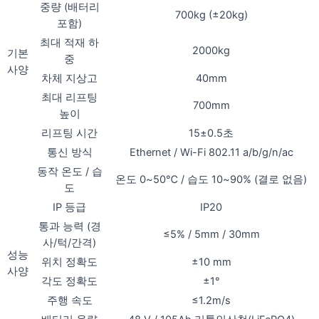
중량 (배터리
700kg (±20kg)
포함)
최대 적재 하
2000kg
기본
중
사양
차체 지상고
40mm
최대 리프팅
700mm
높이
리프팅 시간
15±0.5초
통신 방식
Ethernet / Wi-Fi 802.11 a/b/g/n/ac
동작 온도 / 습
온도 0~50℃ / 습도 10~90% (결로 없음)
도
IP 등급
IP20
통과 능력 (경
≤5% / 5mm / 30mm
사/턱/간격)
성능
위치 정확도
±10 mm
사양
각도 정확도
±1°
주행 속도
≤1.2m/s