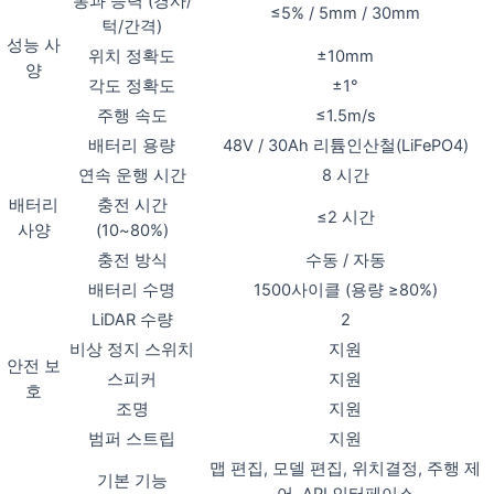
통과 능력 (경사/
≤5% / 5mm / 30mm
턱/간격)
성능 사
위치 정확도
±10mm
양
각도 정확도
±1°
주행 속도
≤1.5m/s
배터리 용량
48V / 30Ah 리튬인산철(LiFePO4)
연속 운행 시간
8 시간
배터리
충전 시간
≤2 시간
사양
(10~80%)
충전 방식
수동 / 자동
배터리 수명
1500사이클 (용량 ≥80%)
LiDAR 수량
2
비상 정지 스위치
지원
안전 보
스피커
지원
호
조명
지원
범퍼 스트립
지원
맵 편집, 모델 편집, 위치결정, 주행 제
기본 기능
어, API 인터페이스