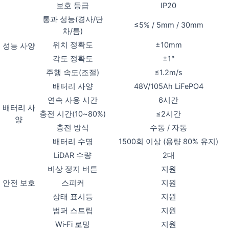
보호 등급
IP20
통과 성능(경사/단
≤5% / 5mm / 30mm
차/틈)
위치 정확도
±10mm
성능 사양
각도 정확도
±1°
주행 속도(조절)
≤1.2m/s
배터리 사양
48V/105Ah LiFePO4
연속 사용 시간
6시간
배터리 사
충전 시간(10~80%)
≤2시간
양
충전 방식
수동 / 자동
배터리 수명
1500회 이상 (용량 80% 유지)
LiDAR 수량
2대
비상 정지 버튼
지원
안전 보호
스피커
지원
상태 표시등
지원
범퍼 스트립
지원
Wi‑Fi 로밍
지원