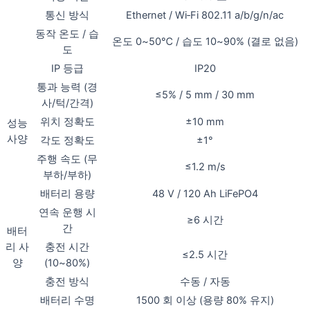
통신 방식
Ethernet / Wi‑Fi 802.11 a/b/g/n/ac
동작 온도 / 습
온도 0~50℃ / 습도 10~90% (결로 없음)
도
IP 등급
IP20
통과 능력 (경
≤5% / 5 mm / 30 mm
사/턱/간격)
위치 정확도
±10 mm
성능
사양
각도 정확도
±1°
주행 속도 (무
≤1.2 m/s
부하/부하)
배터리 용량
48 V / 120 Ah LiFePO4
연속 운행 시
≥6 시간
간
배터
리 사
충전 시간
≤2.5 시간
양
(10~80%)
충전 방식
수동 / 자동
배터리 수명
1500 회 이상 (용량 80% 유지)