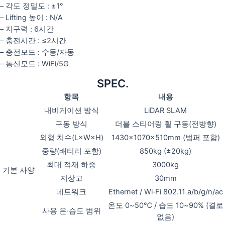
– 각도 정밀도 : ±1°
– Lifting 높이 : N/A
– 지구력 : 6시간
– 충전시간 : ≤2시간
– 충전모드 : 수동/자동
– 통신모드 : WiFi/5G
SPEC.
항목
내용
내비게이션 방식
LiDAR SLAM
구동 방식
더블 스티어링 휠 구동(전방향)
외형 치수(L×W×H)
1430×1070×510mm (범퍼 포함)
중량(배터리 포함)
850kg (±20kg)
최대 적재 하중
3000kg
기본 사양
지상고
30mm
네트워크
Ethernet / Wi‑Fi 802.11 a/b/g/n/ac
온도 0~50℃ / 습도 10~90% (결로
사용 온·습도 범위
없음)