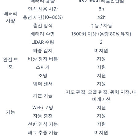
배터리 용량
48V 96Ah 리튬인산철
연속 사용 시간
8h
배터리
충전 시간(10~80%)
≤2h
사양
충전 방식
수동 / 자동
배터리 수명
1500회 이상 (용량 80% 유지)
LiDAR 수량
2
하중 감지
미지원
비상 정지 버튼
지원
안전 보
호
스피커
지원
조명
지원
범퍼 센서
지원
지도 편집, 모델 편집, 위치 지정, 내
기본 기능
비게이션
Wi‑Fi 로밍
지원
기능
자동 충전
지원
선반 인식 기능
지원
태그 추종 기능
미지원