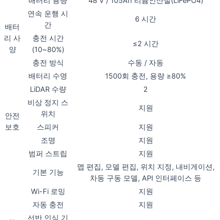
배터리 용량
48 V / 105Ah 리튬인산철(LiFePO4)
연속 운행 시
6 시간
간
배터
리 사
충전 시간
≤2 시간
양
(10~80%)
충전 방식
수동 / 자동
배터리 수명
1500회 충전, 용량 ≥80%
LiDAR 수량
2
비상 정지 스
지원
위치
안전
보호
스피커
지원
조명
지원
범퍼 스트립
지원
맵 편집, 모델 편집, 위치 지정, 내비게이션,
기본 기능
차동 구동 모델, API 인터페이스 등
Wi-Fi 로밍
지원
자동 충전
지원
선반 인식 기