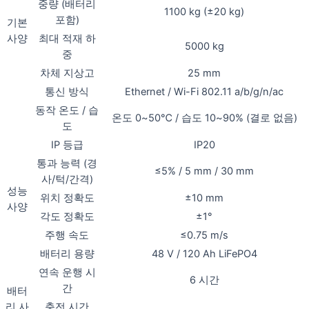
중량 (배터리
1100 kg (±20 kg)
포함)
기본
사양
최대 적재 하
5000 kg
중
차체 지상고
25 mm
통신 방식
Ethernet / Wi-Fi 802.11 a/b/g/n/ac
동작 온도 / 습
온도 0~50℃ / 습도 10~90% (결로 없음)
도
IP 등급
IP20
통과 능력 (경
≤5% / 5 mm / 30 mm
사/턱/간격)
성능
위치 정확도
±10 mm
사양
각도 정확도
±1°
주행 속도
≤0.75 m/s
배터리 용량
48 V / 120 Ah LiFePO4
연속 운행 시
6 시간
간
배터
리 사
충전 시간