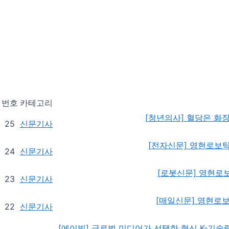
번호
카테고리
[청년의사] 혈당은 화
25
신문기사
[전자신문] 영현로보틱스
24
신문기사
[로봇신문] 영현로
23
신문기사
[매일신문] 영현로보
22
신문기사
[에이빙] 글로벌 미디어가 선택한 혁신 K-기술력, 