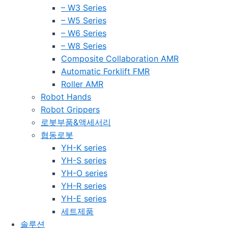
– W3 Series
– W5 Series
– W6 Series
– W8 Series
Composite Collaboration AMR
Automatic Forklift FMR
Roller AMR
Robot Hands
Robot Grippers
로봇부품&액세서리
협동로봇
YH-K series
YH-S series
YH-O series
YH-R series
YH-E series
세트제품
솔루션