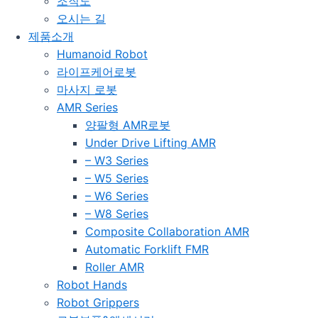
조직도
오시는 길
제품소개
Humanoid Robot
라이프케어로봇
마사지 로봇
AMR Series
양팔형 AMR로봇
Under Drive Lifting AMR
– W3 Series
– W5 Series
– W6 Series
– W8 Series
Composite Collaboration AMR
Automatic Forklift FMR
Roller AMR
Robot Hands
Robot Grippers