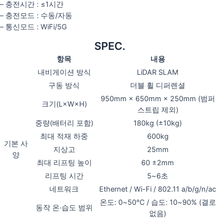
– 충전시간 : ≤1시간
– 충전모드 : 수동/자동
– 통신모드 : WiFi/5G
SPEC.
항목
내용
내비게이션 방식
LiDAR SLAM
구동 방식
더블 휠 디퍼렌셜
950mm × 650mm × 250mm (범퍼
크기(L×W×H)
스트립 제외)
중량(배터리 포함)
180kg (±10kg)
최대 적재 하중
600kg
기본 사
지상고
25mm
양
최대 리프팅 높이
60 ±2mm
리프팅 시간
5~6초
네트워크
Ethernet / Wi-Fi / 802.11 a/b/g/n/ac
온도: 0~50℃ / 습도: 10~90% (결로
동작 온·습도 범위
없음)