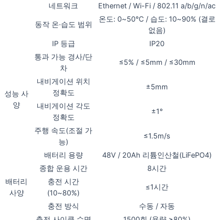
네트워크
Ethernet / Wi-Fi / 802.11 a/b/g/n/ac
온도: 0~50℃ / 습도: 10~90% (결로
동작 온·습도 범위
없음)
IP 등급
IP20
통과 가능 경사/단
≤5% / ≤5mm / ≤30mm
차
내비게이션 위치
±5mm
정확도
성능 사
양
내비게이션 각도
±1°
정확도
주행 속도(조절 가
≤1.5m/s
능)
배터리 용량
48V / 20Ah 리튬인산철(LiFePO4)
종합 운용 시간
8시간
배터리
충전 시간
≤1시간
사양
(10~80%)
충전 방식
수동 / 자동
충전 사이클 수명
1500회 (용량 ≥80%)