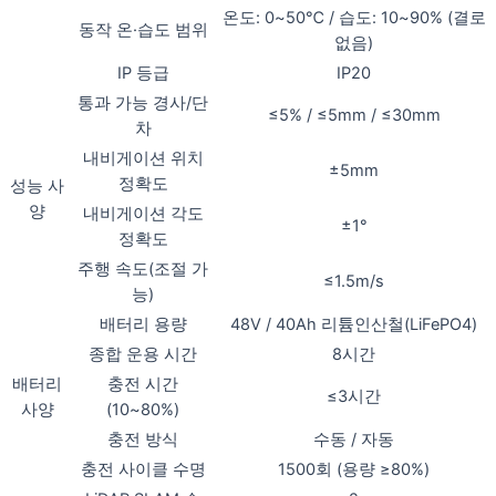
온도: 0~50℃ / 습도: 10~90% (결로
동작 온·습도 범위
없음)
IP 등급
IP20
통과 가능 경사/단
≤5% / ≤5mm / ≤30mm
차
내비게이션 위치
±5mm
정확도
성능 사
양
내비게이션 각도
±1°
정확도
주행 속도(조절 가
≤1.5m/s
능)
배터리 용량
48V / 40Ah 리튬인산철(LiFePO4)
종합 운용 시간
8시간
배터리
충전 시간
≤3시간
사양
(10~80%)
충전 방식
수동 / 자동
충전 사이클 수명
1500회 (용량 ≥80%)