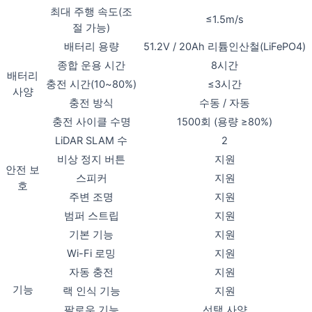
최대 주행 속도(조
≤1.5m/s
절 가능)
배터리 용량
51.2V / 20Ah 리튬인산철(LiFePO4)
종합 운용 시간
8시간
배터리
충전 시간(10~80%)
≤3시간
사양
충전 방식
수동 / 자동
충전 사이클 수명
1500회 (용량 ≥80%)
LiDAR SLAM 수
2
비상 정지 버튼
지원
안전 보
스피커
지원
호
주변 조명
지원
범퍼 스트립
지원
기본 기능
지원
Wi-Fi 로밍
지원
자동 충전
지원
기능
랙 인식 기능
지원
팔로우 기능
선택 사양