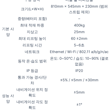
810mm × 545mm × 230mm (범퍼
크기(L×W×H)
스트립 제외)
중량(배터리 포함)
–
최대 적재 하중
400kg
기본 사
지상고
25mm
양
최대 리프팅 높이
60 ±2mm
리프팅 시간
5~6초
네트워크
Ethernet / Wi-Fi / 802.11 a/b/g/n/ac
온도: 0~50℃ / 습도: 10~90% (결로
동작 온·습도 범위
없음)
IP 등급
IP20
통과 가능 경사/단
≤5% / ≤5mm / ≤30mm
차
내비게이션 위치 정
±5mm
확도
성능 사
양
내비게이션 각도 정
±1°
확도