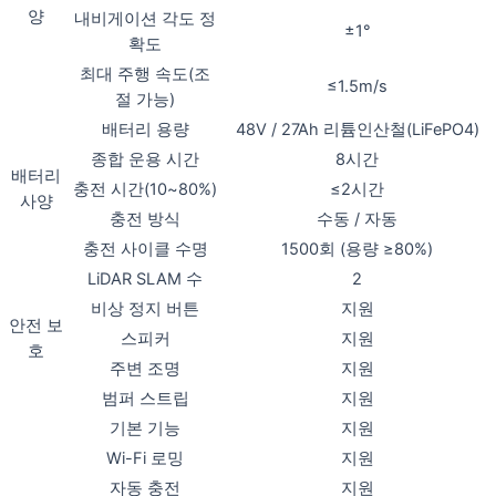
양
내비게이션 각도 정
±1°
확도
최대 주행 속도(조
≤1.5m/s
절 가능)
배터리 용량
48V / 27Ah 리튬인산철(LiFePO4)
종합 운용 시간
8시간
배터리
충전 시간(10~80%)
≤2시간
사양
충전 방식
수동 / 자동
충전 사이클 수명
1500회 (용량 ≥80%)
LiDAR SLAM 수
2
비상 정지 버튼
지원
안전 보
스피커
지원
호
주변 조명
지원
범퍼 스트립
지원
기본 기능
지원
Wi-Fi 로밍
지원
자동 충전
지원