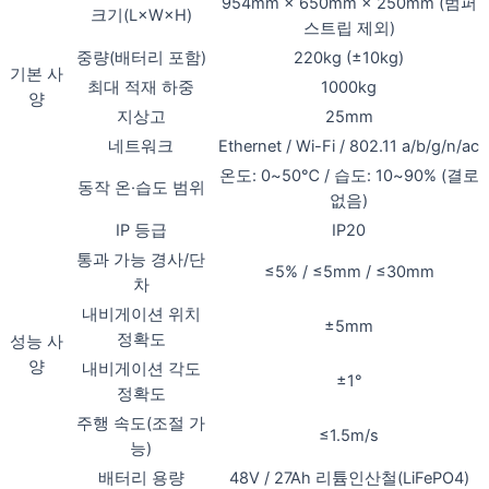
954mm × 650mm × 250mm (범퍼
크기(L×W×H)
스트립 제외)
중량(배터리 포함)
220kg (±10kg)
기본 사
최대 적재 하중
1000kg
양
지상고
25mm
네트워크
Ethernet / Wi-Fi / 802.11 a/b/g/n/ac
온도: 0~50℃ / 습도: 10~90% (결로
동작 온·습도 범위
없음)
IP 등급
IP20
통과 가능 경사/단
≤5% / ≤5mm / ≤30mm
차
내비게이션 위치
±5mm
정확도
성능 사
양
내비게이션 각도
±1°
정확도
주행 속도(조절 가
≤1.5m/s
능)
배터리 용량
48V / 27Ah 리튬인산철(LiFePO4)