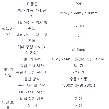
IP 등급
IP20
통과 가능 경사/단
≤5% / ≤5mm / ≤30mm
차
내비게이션 위치 정
±5mm
확도
성능 사
양
내비게이션 각도 정
±1°
확도
최대 주행 속도(조
≤1.5m/s
절 가능)
배터리 용량
48V / 24Ah 리튬인산철(LiFePO4)
종합 운용 시간
8시간
배터리
충전 시간(10~80%)
≤2시간
사양
충전 방식
수동 / 자동
충전 사이클 수명
1500회 (용량 ≥80%)
LiDAR SLAM 수
2
비상 정지 버튼
지원
안전 보
스피커
지원
호