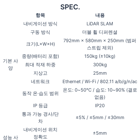
SPEC.
항목
내용
내비게이션 방식
LiDAR SLAM
구동 방식
더블 휠 디퍼렌셜
792mm × 580mm × 250mm (범퍼
크기(L×W×H)
스트립 제외)
중량(배터리 포함)
150kg (±10kg)
기본 사
최대 적재 하중
300kg
양
지상고
25mm
네트워크
Ethernet / Wi-Fi / 802.11 a/b/g/n/ac
온도: 0~50℃ / 습도: 10~90% (결로
동작 온·습도 범위
없음)
IP 등급
IP20
통과 가능 경사/단
≤5% / ≤5mm / ≤30mm
차
내비게이션 위치
±5mm
정확도
성능 사