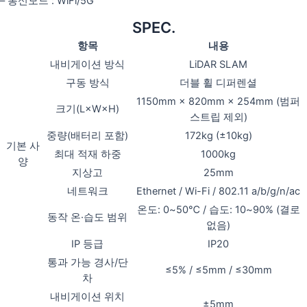
– 통신모드 : WiFi/5G
SPEC.
항목
내용
내비게이션 방식
LiDAR SLAM
구동 방식
더블 휠 디퍼렌셜
1150mm × 820mm × 254mm (범퍼
크기(L×W×H)
스트립 제외)
중량(배터리 포함)
172kg (±10kg)
기본 사
최대 적재 하중
1000kg
양
지상고
25mm
네트워크
Ethernet / Wi-Fi / 802.11 a/b/g/n/ac
온도: 0~50℃ / 습도: 10~90% (결로
동작 온·습도 범위
없음)
IP 등급
IP20
통과 가능 경사/단
≤5% / ≤5mm / ≤30mm
차
내비게이션 위치
±5mm