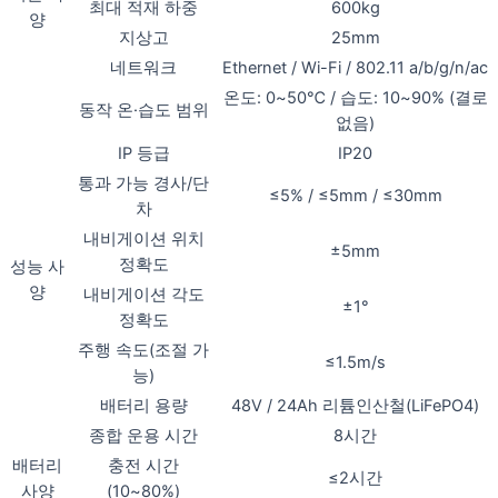
최대 적재 하중
600kg
양
지상고
25mm
네트워크
Ethernet / Wi-Fi / 802.11 a/b/g/n/ac
온도: 0~50℃ / 습도: 10~90% (결로
동작 온·습도 범위
없음)
IP 등급
IP20
통과 가능 경사/단
≤5% / ≤5mm / ≤30mm
차
내비게이션 위치
±5mm
정확도
성능 사
양
내비게이션 각도
±1°
정확도
주행 속도(조절 가
≤1.5m/s
능)
배터리 용량
48V / 24Ah 리튬인산철(LiFePO4)
종합 운용 시간
8시간
배터리
충전 시간
≤2시간
사양
(10~80%)