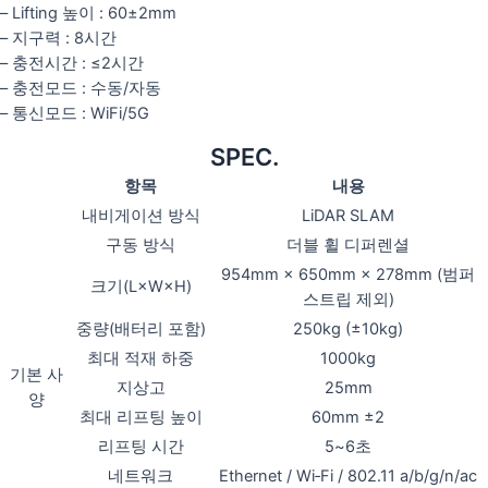
– Lifting 높이 : 60±2mm
– 지구력 : 8시간
– 충전시간 : ≤2시간
– 충전모드 : 수동/자동
– 통신모드 : WiFi/5G
SPEC.
항목
내용
내비게이션 방식
LiDAR SLAM
구동 방식
더블 휠 디퍼렌셜
954mm × 650mm × 278mm (범퍼
크기(L×W×H)
스트립 제외)
중량(배터리 포함)
250kg (±10kg)
최대 적재 하중
1000kg
기본 사
지상고
25mm
양
최대 리프팅 높이
60mm ±2
리프팅 시간
5~6초
네트워크
Ethernet / Wi‑Fi / 802.11 a/b/g/n/ac