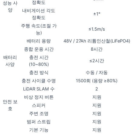
정확도
성능 사
양
내비게이션 각도
±1°
정확도
주행 속도(조절 가
≤1.5m/s
능)
배터리 용량
48V / 27Ah 리튬인산철(LiFePO4)
종합 운용 시간
8시간
배터리
충전 시간
≤2시간
사양
(10~80%)
충전 방식
수동 / 자동
충전 사이클 수명
1500회 (용량 ≥80%)
LiDAR SLAM 수
2
비상 정지 버튼
지원
안전 보
스피커
지원
호
주변 조명
지원
범퍼 스트립
지원
기본 기능
지원