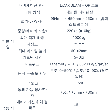
내비게이션 방식
LiDAR SLAM + QR 코드
구동 방식
더블 휠 디퍼렌셜
954mm × 650mm × 250mm (범퍼
크기(L×W×H)
스트립 제외)
중량(배터리 포함)
220kg (±10kg)
최대 적재 하중
1000kg
기본 사
지상고
25mm
양
최대 리프팅 높이
60 ±2mm
리프팅 시간
5~6초
네트워크
Ethernet / Wi-Fi / 802.11 a/b/g/n/ac
온도: 0~50℃ / 습도: 10~90% (결로
동작 온·습도 범위
없음)
IP 등급
IP20
통과 가능 경사/단
≤5% / ≤5mm / ≤30mm
차
내비게이션 위치 정
±5mm
확도
성능 사