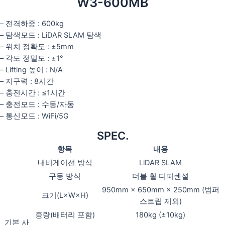
W3-600MB
– 전격하중 : 600kg
– 탐색모드 : LiDAR SLAM 탐색
– 위치 정확도 : ±5mm
– 각도 정밀도 : ±1°
– Lifting 높이 : N/A
– 지구력 : 8시간
– 충전시간 : ≤1시간
– 충전모드 : 수동/자동
– 통신모드 : WiFi/5G
SPEC.
항목
내용
내비게이션 방식
LiDAR SLAM
구동 방식
더블 휠 디퍼렌셜
950mm × 650mm × 250mm (범퍼
크기(L×W×H)
스트립 제외)
중량(배터리 포함)
180kg (±10kg)
기본 사