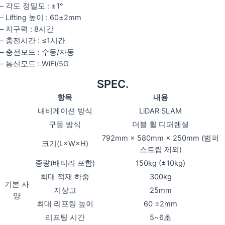
– 각도 정밀도 : ±1°
– Lifting 높이 : 60±2mm
– 지구력 : 8시간
– 충전시간 : ≤1시간
– 충전모드 : 수동/자동
– 통신모드 : WiFi/5G
SPEC.
항목
내용
내비게이션 방식
LiDAR SLAM
구동 방식
더블 휠 디퍼렌셜
792mm × 580mm × 250mm (범퍼
크기(L×W×H)
스트립 제외)
중량(배터리 포함)
150kg (±10kg)
최대 적재 하중
300kg
기본 사
지상고
25mm
양
최대 리프팅 높이
60 ±2mm
리프팅 시간
5~6초